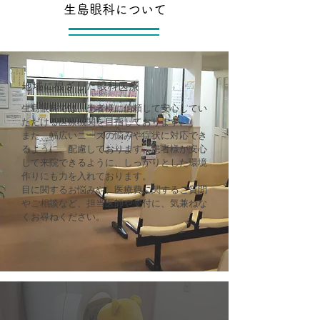
生島眼科について
地域に根ざした眼科医療
生島眼科では、患者様に信頼して安心してい
ただける医療機関を目指しております。
また、幅広いニーズの悩みや症状に対応でき
るように、配慮しております。患者様が安心
して来院できるように、しっかりとした環境
作りにも力を入れております。​
目に関するお悩みや、医療費に関するご質問
やご相談など、担当医師や受付に、気兼ねな
くお尋ねください。