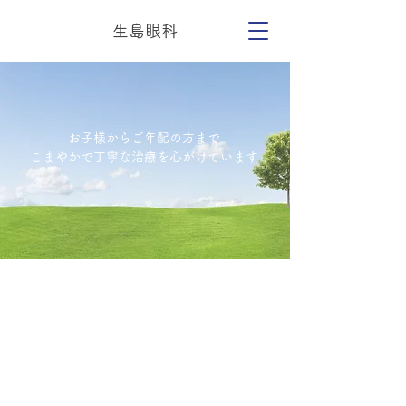
生島眼科
お子様からご年配の方まで
こまやかで​丁寧な治療を心がけています
​臨時休診日のお知らせ
（学会出張等）
​2026年
​4月 10日、11日